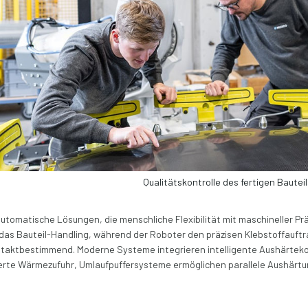
Qualitätskontrolle des fertigen Bautei
tomatische Lösungen, die menschliche Flexibilität mit maschineller Pr
das Bauteil-Handling, während der Roboter den präzisen Klebstoffauftra
t taktbestimmend. Moderne Systeme integrieren intelligente Aushärtek
erte Wärmezufuhr, Umlaufpuffersysteme ermöglichen parallele Aushärtun