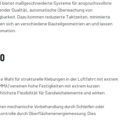
O bietet maßgeschneiderte Systeme für anspruchsvollste
bender Qualität, automatische Überwachung von
gbarkeit. Dazu kommen reduzierte Taktzeiten, minimierte
n sich an verschiedene Bauteilgeometrien an und lassen
tomation.
DO
 Wahl für strukturelle Klebungen in der Luftfahrt mit extrem
MMA) vereinen hohe Festigkeiten mit extrem kurzen
n höchste Flexibilität für Sandwichelemente und wirken
eren mechanische Vorbehandlung durch Schleifen oder
kontrolle durch Oberflächenenergiemessung. Dies