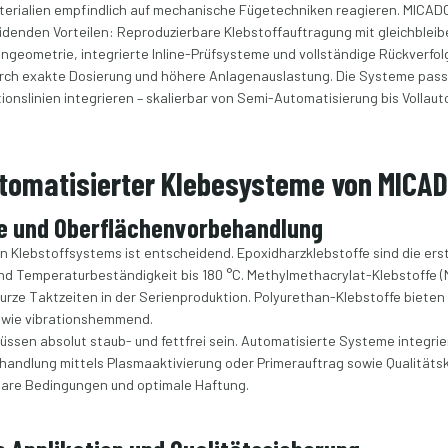
terialien empfindlich auf mechanische Fügetechniken reagieren. MICAD
enden Vorteilen: Reproduzierbare Klebstoffauftragung mit gleichblei
eometrie, integrierte Inline-Prüfsysteme und vollständige Rückverfol
ch exakte Dosierung und höhere Anlagenauslastung. Die Systeme passe
ionslinien integrieren – skalierbar von Semi-Automatisierung bis Vollau
automatisierter Klebesysteme von MICA
e und Oberflächenvorbehandlung
 Klebstoffsystems ist entscheidend. Epoxidharzklebstoffe sind die erste
nd Temperaturbeständigkeit bis 180 °C. Methylmethacrylat-Klebstoffe (
 kurze Taktzeiten in der Serienproduktion. Polyurethan-Klebstoffe biete
wie vibrationshemmend.
ssen absolut staub- und fettfrei sein. Automatisierte Systeme integri
handlung mittels Plasmaaktivierung oder Primerauftrag sowie Qualitäts
bare Bedingungen und optimale Haftung.