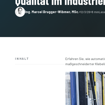
Qualität im industrie
Ing. Marcel Brugger-Wibmer, MSc.
12/3/26
8 min
Lese
INHALT
Erfahren Sie, wie automat
maßgeschneiderter Klebelö