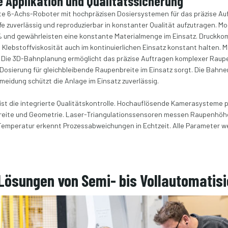
 Applikation und Qualitätssicherung
e 6-Achs-Roboter mit hochpräzisen Dosiersystemen für das präzise Auf
fe zuverlässig und reproduzierbar in konstanter Qualität aufzutragen. 
 % und gewährleisten eine konstante Materialmenge im Einsatz. Druckk
Klebstoffviskosität auch im kontinuierlichen Einsatz konstant halte
. Die 3D-Bahnplanung ermöglicht das präzise Auftragen komplexer Ra
Dosierung für gleichbleibende Raupenbreite im Einsatz sorgt. Die Bahn
meidung schützt die Anlage im Einsatz zuverlässig.
 ist die integrierte Qualitätskontrolle. Hochauflösende Kamerasysteme 
, Breite und Geometrie. Laser-Triangulationssensoren messen Raupenhö
 Temperatur erkennt Prozessabweichungen in Echtzeit. Alle Parameter w
 Lösungen von Semi- bis Vollautomatis