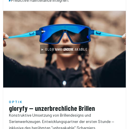
▸
Predictive Maintenance integriert
▸ GLORYFY UNBREAKABLE
seit 2008
OPTIK
gloryfy — unzerbrechliche Brillen
Konstruktive Umsetzung von Brillen­designs und
Serienwerkzeugen. Entwicklungs­partner der ersten Stunde —
inklusive des berühmten "unbreakable" Scharniers.