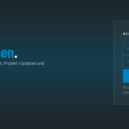
WO
sen
.
el, Projekt-Updates und
Mit 
Abbe