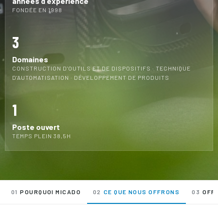
années d'expérience
FONDÉE EN 1998
3
Domaines
CONSTRUCTION D'OUTILS ET DE DISPOSITIFS · TECHNIQUE
D'AUTOMATISATION · DÉVELOPPEMENT DE PRODUITS
1
Poste ouvert
TEMPS PLEIN 38,5H
01
POURQUOI MICADO
02
CE QUE NOUS OFFRONS
03
OFF