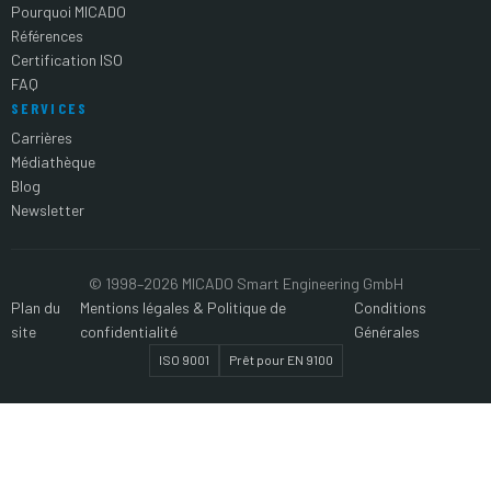
Pourquoi MICADO
Références
Certification ISO
FAQ
SERVICES
Carrières
Médiathèque
Blog
Newsletter
© 1998–2026 MICADO Smart Engineering GmbH
Plan du
Mentions légales & Politique de
Conditions
site
confidentialité
Générales
ISO 9001
Prêt pour EN 9100