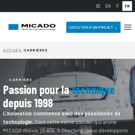
DE
EN
IT
FR
DISCUTER D'UN PROJET →
ACCUEIL
/
CARRIÈRES
CARRIÈRE
Passion pour la
technique
depuis 1998
L'innovation commence avec des passionnés de
technologie.
C'est cette même passion qui anime
MICADO depuis 28 ans. À Oberlienz, nous développons