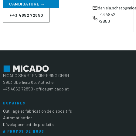
CANDIDATURE →
daniela.schett@mic
+43 4852
+43 4852 72850
72850
MICADO SMART ENGINEERING GMBH
9903 Oberlienz 66, Autriche
+43 4852 72850 · office@micado.at
DOMAINES
Outillage et fabrication de dispositifs
Automatisation
Développement de produits
À PROPOS DE NOUS