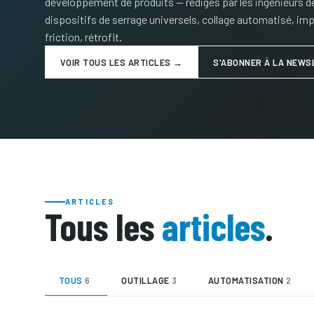
développement de produits — rédigés par les ingénieurs
dispositifs de serrage universels, collage automatisé, im
friction, rétrofit.
VOIR TOUS LES ARTICLES →
S'ABONNER À LA NEWS
ARTICLES
Tous les
articles
.
TOUS
6
OUTILLAGE
3
AUTOMATISATION
2