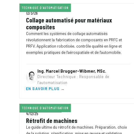
TECHNIQUE D'AUTOMATISATION
8 MIN
TEMPS DE LECTURE
12/3/26
Collage automatisé pour matériaux
composites
Comment les systèmes de collage automatisés
révolutionnent la fabrication de composants en PRFC et
PRFV. Application robotisée, contrôle qualité en ligne et
exemples pratiques de l'aérospatiale et de l'automobile.
Ing. Marcel Brugger-Wibmer, MSc.
Directeur Technique · Responsable de
l'automatisation
EN SAVOIR PLUS →
TECHNIQUE D'AUTOMATISATION
7 MIN
TEMPS DE LECTURE
4/12/25
Rétrofit de machines
Le guide ultime du rétrofit de machines. Préparation, choix
de la solution, planification, mise en œuvre et validation.