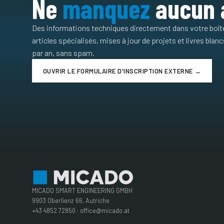
Ne
manquez
aucun a
Des informations techniques directement dans votre boît
articles spécialisés, mises à jour de projets et livres blan
par an, sans spam.
OUVRIR LE FORMULAIRE D'INSCRIPTION EXTERNE →
MICADO SMART ENGINEERING GMBH
9903 Oberlienz 66, Autriche
+43 4852 72850 · office@micado.at