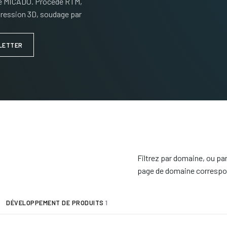
 de MICADO. Procédé RTM,
pression 3D, soudage par
LETTER
Filtrez par domaine, ou par
page de domaine correspo
DÉVELOPPEMENT DE PRODUITS
1