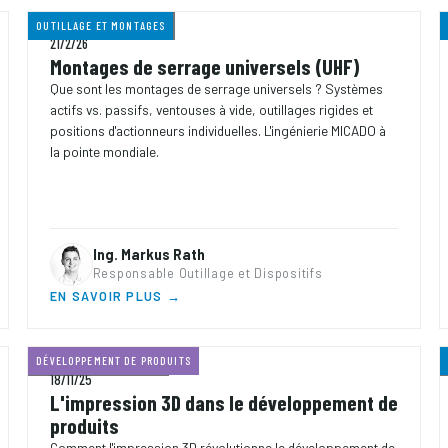
OUTILLAGE ET MONTAGES
10 MIN
TEMPS DE LECTURE
21/2/26
Montages de serrage universels (UHF)
Que sont les montages de serrage universels ? Systèmes
actifs vs. passifs, ventouses à vide, outillages rigides et
positions d'actionneurs individuelles. L'ingénierie MICADO à
la pointe mondiale.
Ing. Markus Rath
Responsable Outillage et Dispositifs
EN SAVOIR PLUS →
DÉVELOPPEMENT DE PRODUITS
7 MIN
TEMPS DE LECTURE
18/11/25
L'impression 3D dans le développement de
produits
Comment l'impression 3D révolutionne le développement de