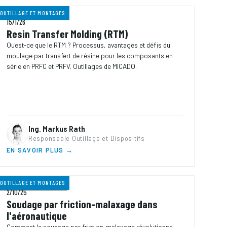
OUTILLAGE ET MONTAGES
6 MIN
TEMPS DE LECTURE
15/1/26
Resin Transfer Molding (RTM)
Qu'est-ce que le RTM ? Processus, avantages et défis du
moulage par transfert de résine pour les composants en
série en PRFC et PRFV. Outillages de MICADO.
Ing. Markus Rath
Responsable Outillage et Dispositifs
EN SAVOIR PLUS →
OUTILLAGE ET MONTAGES
6 MIN
TEMPS DE LECTURE
2/10/25
Soudage par friction-malaxage dans
l'aéronautique
Comment le soudage par friction-malaxage révolutionne