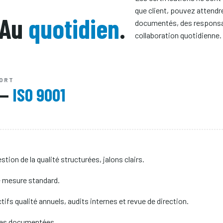
que client, pouvez attend
 Au
quotidien
.
documentés, des responsabi
collaboration quotidienne.
PORT
s —
ISO 9001
tion de la qualité structurées, jalons clairs.
e mesure standard.
fs qualité annuels, audits internes et revue de direction.
ves documentées.