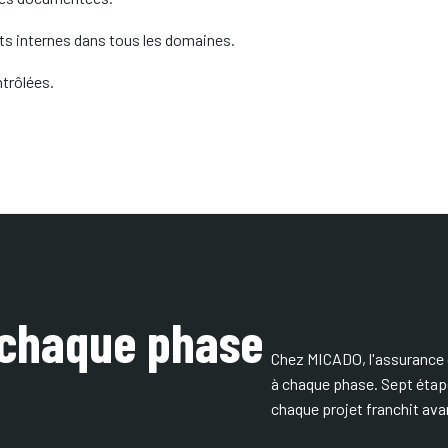
its internes dans tous les domaines.
ntrôlées.
chaque phase
Chez MICADO, l'assurance q
à chaque phase. Sept étap
chaque projet franchit ava