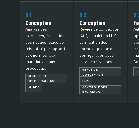
01
02
0
Conception
Conception
Fa
Analyse des
Revues de conception
Au
exigences, évaluation
CAO, simulation FEM,
opé
des risques, étude de
vérification des
de
faisabilité par rapport
normes, gestion de
tra
aux normes, aux
configuration avec
ma
matériaux et aux
suivi des révisions.
Co
processus.
REVUE DE
T
CONCEPTION
REVUE DES
FEM
SPÉCIFICATIONS
CONTRÔLE DES
AMDEC
RÉVISIONS