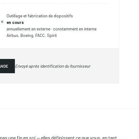
É
Outillage et fabrication de dispositifs
ON
en cours
annuellement en externe · constamment en interne
Airbus, Boeing, FACC, Spirit
Envoyé après identification du fournisseur
ANDE
pas une fin en soi — elles définissent ce que vous, en tant