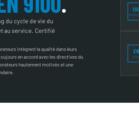
EN 9100
.
IS
9001:2
ng du cycle de vie du
t au service. Certifié
rateurs intègrent la qualité dans leurs
E
oujours en accord avec les directives du
910
aborateurs hautement motivés et une
ndaire.