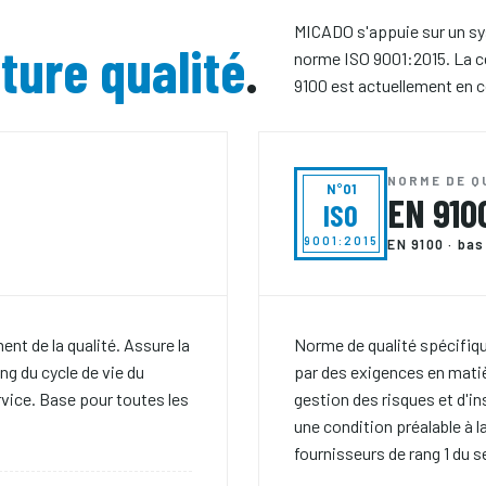
MICADO s'appuie sur un sys
ture qualité
.
norme ISO 9001:2015. La ce
9100 est actuellement en c
NORME DE Q
N°01
EN 910
ISO
9001:2015
EN 9100 · ba
t de la qualité. Assure la
Norme de qualité spécifique
ng du cycle de vie du
par des exigences en matiè
rvice. Base pour toutes les
gestion des risques et d'in
une condition préalable à 
fournisseurs de rang 1 du s