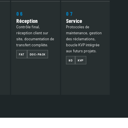
06
07
Réception
Service
Contrôle final,
Protocoles de
réception client sur
maintenance, gestion
site, documentation de
des réclamations,
transfert complète.
boucle KVP intégrée
aux futurs projets.
FAT
DOC-PACK
8D
KVP