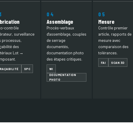
3
04
05
brication
Assemblage
Mesure
to-contrôle
Procès-verbaux
Contrôle premier
rateur, surveillance
d'assemblage, couples
article, rapports de
s processus,
de serrage
mesure avec
çabilité des
documentés,
comparaison des
tériaux Lot →
documentation photo
tolérances.
mposant.
des étapes critiques.
FAI
SCAN 3D
RAÇABILITÉ
SPC
WI
DOCUMENTATION
PHOTO