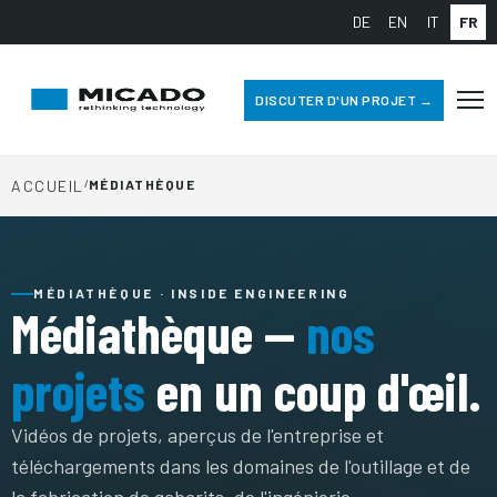
DE
EN
IT
FR
DISCUTER D'UN PROJET →
ACCUEIL
/
MÉDIATHÈQUE
MÉDIATHÈQUE · INSIDE ENGINEERING
Médiathèque —
nos
projets
en un coup d'œil.
Vidéos de projets, aperçus de l'entreprise et
téléchargements dans les domaines de l'outillage et de