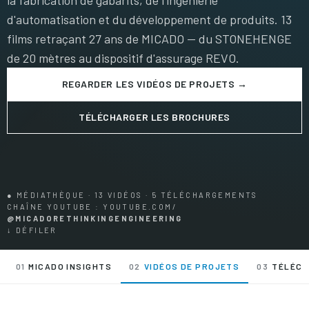
la fabrication de gabarits, de l'ingénierie
d'automatisation et du développement de produits. 13
films retraçant 27 ans de MICADO — du STONEHENGE
de 20 mètres au dispositif d'assurage REVO.
REGARDER LES VIDÉOS DE PROJETS →
TÉLÉCHARGER LES BROCHURES
● MÉDIATHÈQUE · 13 VIDÉOS · 5 TÉLÉCHARGEMENTS
CHAÎNE YOUTUBE : YOUTUBE.COM/
@MICADORETHINKINGENGINEERING
↓ DÉFILER
01
MICADO INSIGHTS
02
VIDÉOS DE PROJETS
03
TÉLÉC