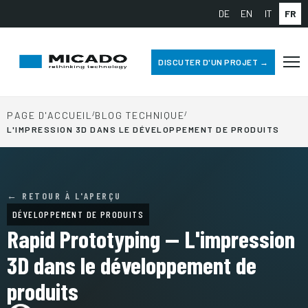
DE
EN
IT
FR
DISCUTER D'UN PROJET →
PAGE D'ACCUEIL
/
BLOG TECHNIQUE
/
L'IMPRESSION 3D DANS LE DÉVELOPPEMENT DE PRODUITS
← RETOUR À L'APERÇU
DÉVELOPPEMENT DE PRODUITS
Rapid Prototyping — L'impression
3D dans le développement de
produits