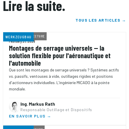
Lire la suite.
TOUS LES ARTICLES →
10 MIN
TEMPS DE LECTURE
WERKZEUGBAU
February 21, 2026
Montages de serrage universels — la
solution flexible pour l'aéronautique et
l'automobile
Que sont les montages de serrage universels ? Systèmes actifs
vs. passifs, ventouses à vide, outillages rigides et positions
d'actionneurs individuelles. L'ingénierie MICADO à la pointe
mondiale.
Ing. Markus Rath
Responsable Outillage et Dispositifs
EN SAVOIR PLUS →