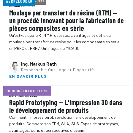
6 MIN
TEMPS DE LECTURE
WERKZEUGBAU
January 15, 2026
Moulage par transfert de résine (RTM) —
un procédé innovant pour la fabrication de
pièces composites en série
Qu'est-ce que le RTM ? Processus, avantages et défis du
moulage par transfert de résine pour les composants en série
en PRFC et PRFV. Outillages de MICADO.
Ing. Markus Rath
Responsable Outillage et Dispositifs
EN SAVOIR PLUS →
7 MIN
TEMPS DE LECTURE
PRODUKTENTWICKLUNG
November 18, 2025
Rapid Prototyping — L'impression 3D dans
le développement de produits
Comment l'impression 3D révolutionne le développement de
produits. Comparaison FDM, SLA, SLS. Types de prototypes,
avantages, défis et perspectives d'avenir.